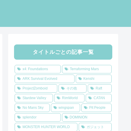
タイトルごとの記事一覧
x4: Foundations
Terraforming Mars
ARK Survival Evolved
Kenshi
ProjectZomboid
その他
Raft
Stardew Valley
RimWorld
CATAN
No Mans Sky
wingspan
Pit People
splendor
DOMINION
MONSTER HUNTER WORLD
ガジェット