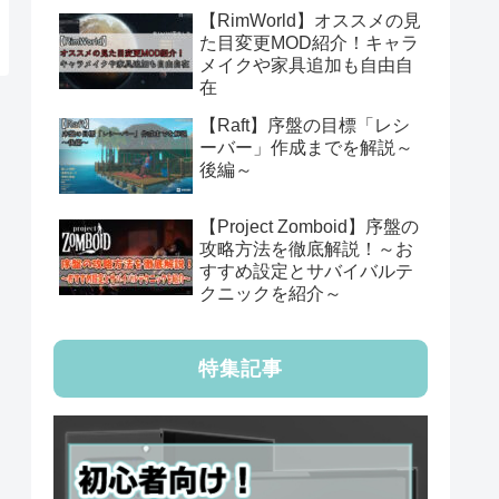
【RimWorld】オススメの見
た目変更MOD紹介！キャラ
メイクや家具追加も自由自
在
【Raft】序盤の目標「レシ
ーバー」作成までを解説～
後編～
【Project Zomboid】序盤の
攻略方法を徹底解説！～お
すすめ設定とサバイバルテ
クニックを紹介～
特集記事