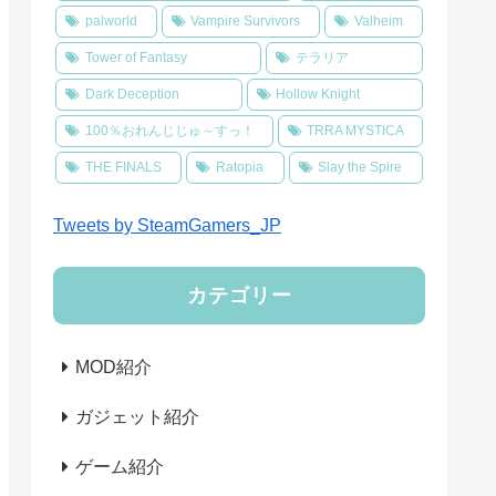
palworld
Vampire Survivors
Valheim
Tower of Fantasy
テラリア
Dark Deception
Hollow Knight
100％おれんじじゅ～すっ！
TRRA MYSTICA
THE FINALS
Ratopia
Slay the Spire
Tweets by SteamGamers_JP
カテゴリー
MOD紹介
ガジェット紹介
ゲーム紹介