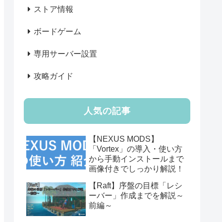
ストア情報
ボードゲーム
専用サーバー設置
攻略ガイド
人気の記事
【NEXUS MODS】
「Vortex」の導入・使い方
から手動インストールまで
画像付きでしっかり解説！
【Raft】序盤の目標「レシ
ーバー」作成までを解説～
前編～