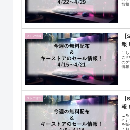
情報
【
ストア情報
報！
こち
ござ
のゲ
情報
【
ストア情報
報！
こち
> 
を販
てお