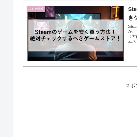
S
ストア情報
き
St
か、
う方
ムス
スポ