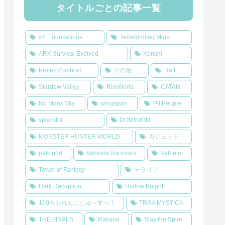
タイトルごとの記事一覧
x4: Foundations
Terraforming Mars
ARK Survival Evolved
Kenshi
ProjectZomboid
その他
Raft
Stardew Valley
RimWorld
CATAN
No Mans Sky
wingspan
Pit People
splendor
DOMINION
MONSTER HUNTER WORLD
ガジェット
palworld
Vampire Survivors
Valheim
Tower of Fantasy
テラリア
Dark Deception
Hollow Knight
100％おれんじじゅ～すっ！
TRRA MYSTICA
THE FINALS
Ratopia
Slay the Spire