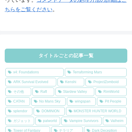
っています。
コメントデータの処理方法の詳細はこ
ちらをご覧ください
。
タイトルごとの記事一覧
x4: Foundations
Terraforming Mars
ARK Survival Evolved
Kenshi
ProjectZomboid
その他
Raft
Stardew Valley
RimWorld
CATAN
No Mans Sky
wingspan
Pit People
splendor
DOMINION
MONSTER HUNTER WORLD
ガジェット
palworld
Vampire Survivors
Valheim
Tower of Fantasy
テラリア
Dark Deception