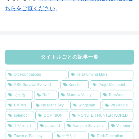
ちらをご覧ください
。
タイトルごとの記事一覧
x4: Foundations
Terraforming Mars
ARK Survival Evolved
Kenshi
ProjectZomboid
その他
Raft
Stardew Valley
RimWorld
CATAN
No Mans Sky
wingspan
Pit People
splendor
DOMINION
MONSTER HUNTER WORLD
ガジェット
palworld
Vampire Survivors
Valheim
Tower of Fantasy
テラリア
Dark Deception