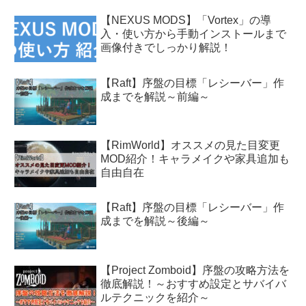
【NEXUS MODS】「Vortex」の導
入・使い方から手動インストールまで
画像付きでしっかり解説！
【Raft】序盤の目標「レシーバー」作
成までを解説～前編～
【RimWorld】オススメの見た目変更
MOD紹介！キャラメイクや家具追加も
自由自在
【Raft】序盤の目標「レシーバー」作
成までを解説～後編～
【Project Zomboid】序盤の攻略方法を
徹底解説！～おすすめ設定とサバイバ
ルテクニックを紹介～