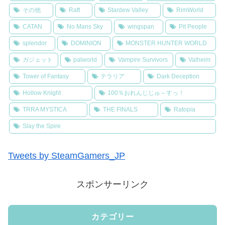
その他
Raft
Stardew Valley
RimWorld
CATAN
No Mans Sky
wingspan
Pit People
splendor
DOMINION
MONSTER HUNTER WORLD
ガジェット
palworld
Vampire Survivors
Valheim
Tower of Fantasy
テラリア
Dark Deception
Hollow Knight
100％おれんじじゅ～すっ！
TRRA MYSTICA
THE FINALS
Ratopia
Slay the Spire
Tweets by SteamGamers_JP
スポンサーリンク
カテゴリー