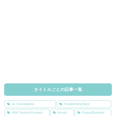
タイトルごとの記事一覧
x4: Foundations
Terraforming Mars
ARK Survival Evolved
Kenshi
ProjectZomboid