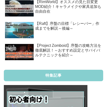
【RimWorld】オススメの見た目変更
MOD紹介！キャラメイクや家具追加も
自由自在
【Raft】序盤の目標「レシーバー」作
成までを解説～後編～
【Project Zomboid】序盤の攻略方法を
徹底解説！～おすすめ設定とサバイバ
ルテクニックを紹介～
特集記事