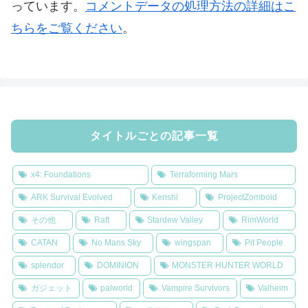
っています。
コメントデータの処理方法の詳細はこ
ちらをご覧ください
。
タイトルごとの記事一覧
x4: Foundations
Terraforming Mars
ARK Survival Evolved
Kenshi
ProjectZomboid
その他
Raft
Stardew Valley
RimWorld
CATAN
No Mans Sky
wingspan
Pit People
splendor
DOMINION
MONSTER HUNTER WORLD
ガジェット
palworld
Vampire Survivors
Valheim