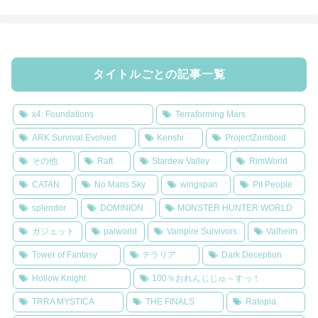
タイトルごとの記事一覧
x4: Foundations
Terraforming Mars
ARK Survival Evolved
Kenshi
ProjectZomboid
その他
Raft
Stardew Valley
RimWorld
CATAN
No Mans Sky
wingspan
Pit People
splendor
DOMINION
MONSTER HUNTER WORLD
ガジェット
palworld
Vampire Survivors
Valheim
Tower of Fantasy
テラリア
Dark Deception
Hollow Knight
100％おれんじじゅ～すっ！
TRRA MYSTICA
THE FINALS
Ratopia