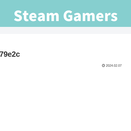
79e2c
2024.02.07