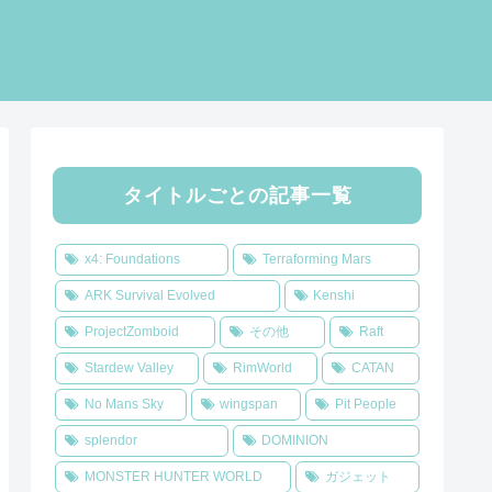
タイトルごとの記事一覧
x4: Foundations
Terraforming Mars
ARK Survival Evolved
Kenshi
ProjectZomboid
その他
Raft
Stardew Valley
RimWorld
CATAN
No Mans Sky
wingspan
Pit People
splendor
DOMINION
MONSTER HUNTER WORLD
ガジェット