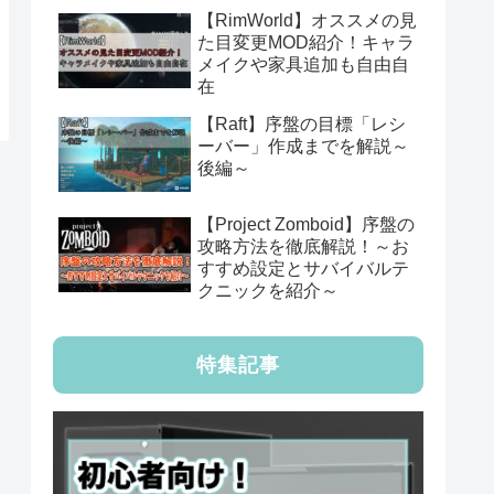
【RimWorld】オススメの見
た目変更MOD紹介！キャラ
メイクや家具追加も自由自
在
【Raft】序盤の目標「レシ
ーバー」作成までを解説～
後編～
【Project Zomboid】序盤の
攻略方法を徹底解説！～お
すすめ設定とサバイバルテ
クニックを紹介～
特集記事