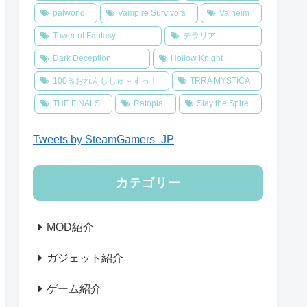
palworld
Vampire Survivors
Valheim
Tower of Fantasy
テラリア
Dark Deception
Hollow Knight
100％おれんじじゅ～すっ！
TRRA MYSTICA
THE FINALS
Ratopia
Slay the Spire
Tweets by SteamGamers_JP
カテゴリー
MOD紹介
ガジェット紹介
ゲーム紹介