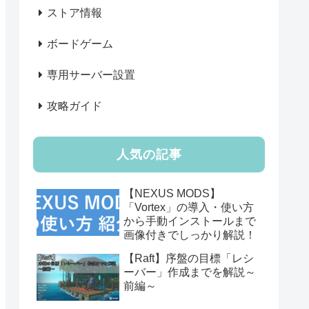
ストア情報
ボードゲーム
専用サーバー設置
攻略ガイド
人気の記事
【NEXUS MODS】
「Vortex」の導入・使い方
から手動インストールまで
画像付きでしっかり解説！
【Raft】序盤の目標「レシ
ーバー」作成までを解説～
前編～