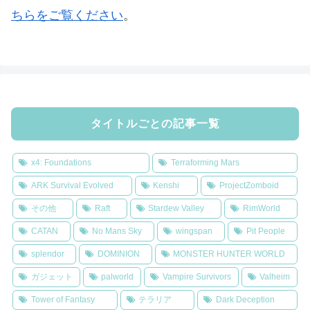
ちらをご覧ください
。
タイトルごとの記事一覧
x4: Foundations
Terraforming Mars
ARK Survival Evolved
Kenshi
ProjectZomboid
その他
Raft
Stardew Valley
RimWorld
CATAN
No Mans Sky
wingspan
Pit People
splendor
DOMINION
MONSTER HUNTER WORLD
ガジェット
palworld
Vampire Survivors
Valheim
Tower of Fantasy
テラリア
Dark Deception