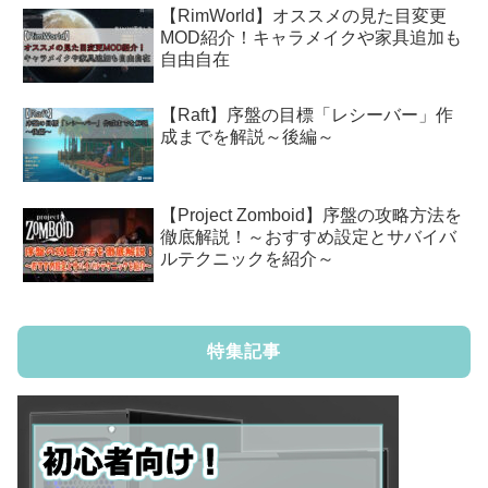
【RimWorld】オススメの見た目変更
MOD紹介！キャラメイクや家具追加も
自由自在
【Raft】序盤の目標「レシーバー」作
成までを解説～後編～
【Project Zomboid】序盤の攻略方法を
徹底解説！～おすすめ設定とサバイバ
ルテクニックを紹介～
特集記事