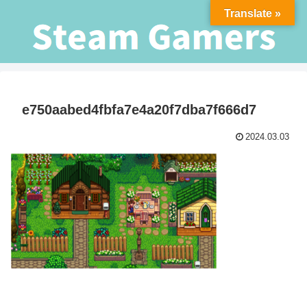
Translate »
e750aabed4fbfa7e4a20f7dba7f666d7
2024.03.03