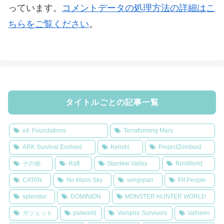
っています。
コメントデータの処理方法の詳細はこ
ちらをご覧ください
。
タイトルごとの記事一覧
x4: Foundations
Terraforming Mars
ARK Survival Evolved
Kenshi
ProjectZomboid
その他
Raft
Stardew Valley
RimWorld
CATAN
No Mans Sky
wingspan
Pit People
splendor
DOMINION
MONSTER HUNTER WORLD
ガジェット
palworld
Vampire Survivors
Valheim