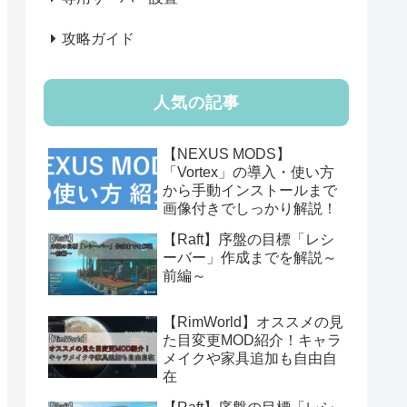
攻略ガイド
人気の記事
【NEXUS MODS】
「Vortex」の導入・使い方
から手動インストールまで
画像付きでしっかり解説！
【Raft】序盤の目標「レシ
ーバー」作成までを解説～
前編～
【RimWorld】オススメの見
た目変更MOD紹介！キャラ
メイクや家具追加も自由自
在