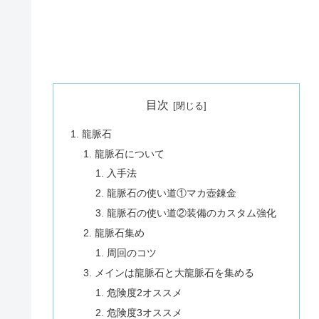
目次
龍脈石
龍脈石について
入手法
龍脈石の使い道①マカ壺錬金
龍脈石の使い道②装備のカスタム強化
龍脈石集め
周回のコツ
メインは龍脈石と大龍脈石を集める
危険度2オススメ
危険度3オススメ