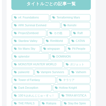
タイトルごとの記事一覧
x4: Foundations
Terraforming Mars
ARK Survival Evolved
Kenshi
ProjectZomboid
その他
Raft
Stardew Valley
RimWorld
CATAN
No Mans Sky
wingspan
Pit People
splendor
DOMINION
MONSTER HUNTER WORLD
ガジェット
palworld
Vampire Survivors
Valheim
Tower of Fantasy
テラリア
Dark Deception
Hollow Knight
100％おれんじじゅ～すっ！
TRRA MYSTICA
THE FINALS
Ratopia
Slay the Spire