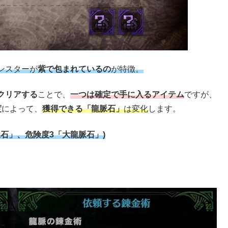
ンスターが
紫で包まれているの
が特徴。
クリアする
ことで、
一つは確定で手に入るアイテム
ですが、
度
によって、
獲得できる「龍脈石」
は変化
します。
石」、危険度3「大龍脈石」)