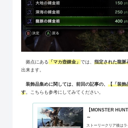
拠点にある
「マカ壺錬金」
では、
指定された龍脈
出来ます。
装飾品集めに関しては、前回の記事の
、
【「装飾
す
。こちらも参考にしてみてください。
【MONSTER H
～
ストーリークリア後はライト