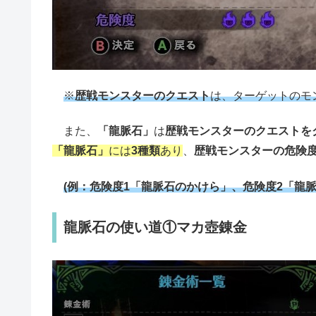
※
歴戦モンスターのクエスト
は、ターゲットのモ
また、
「龍脈石」
は
歴戦モンスターのクエストを
「龍脈石」
には
3種類
あり
、
歴戦モンスターの危険
(例：危険度1「龍脈石のかけら」、危険度2「龍脈
龍脈石の使い道①マカ壺錬金