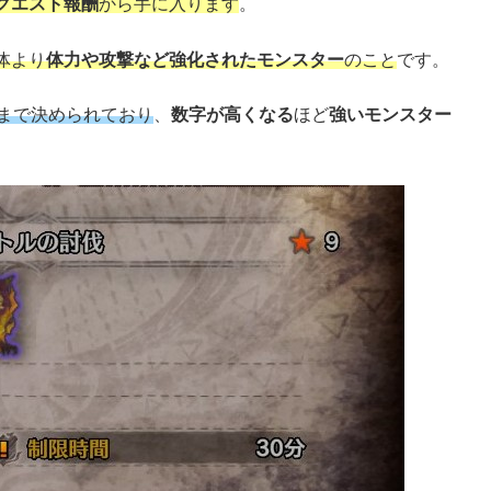
クエスト報酬
から手に入ります
。
体より
体力や攻撃など強化されたモンスター
のこと
です。
まで決められており
、
数字が高くなる
ほど
強
い
モンスター