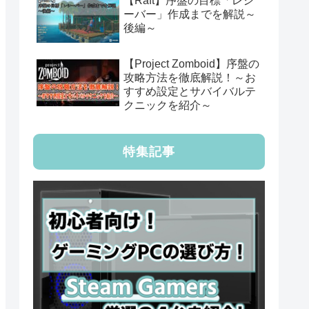
【Raft】序盤の目標「レシ
ーバー」作成までを解説～
後編～
【Project Zomboid】序盤の
攻略方法を徹底解説！～お
すすめ設定とサバイバルテ
クニックを紹介～
特集記事