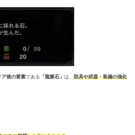
リア後の要素
である
「龍脈石」
は、
防具や武器・装備の強化
。