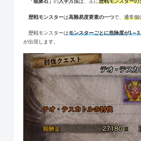
「龍脈石」
の
入手方法
は、主に
歴戦モンスターの
歴戦モンスター
は
高難易度要素の一つ
で、
通常個
歴戦モンスターは
モンスターごとに危険度が1～3
が出現します。