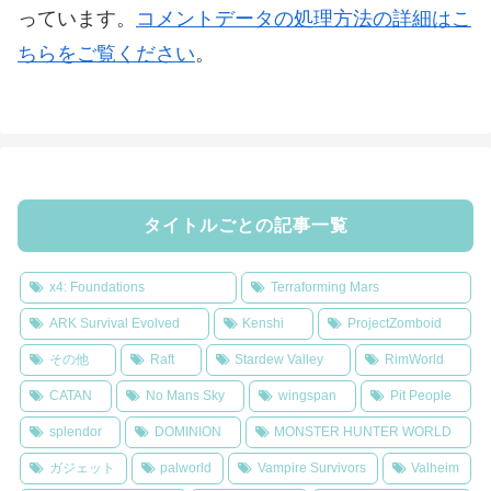
っています。
コメントデータの処理方法の詳細はこ
ちらをご覧ください
。
タイトルごとの記事一覧
x4: Foundations
Terraforming Mars
ARK Survival Evolved
Kenshi
ProjectZomboid
その他
Raft
Stardew Valley
RimWorld
CATAN
No Mans Sky
wingspan
Pit People
splendor
DOMINION
MONSTER HUNTER WORLD
ガジェット
palworld
Vampire Survivors
Valheim