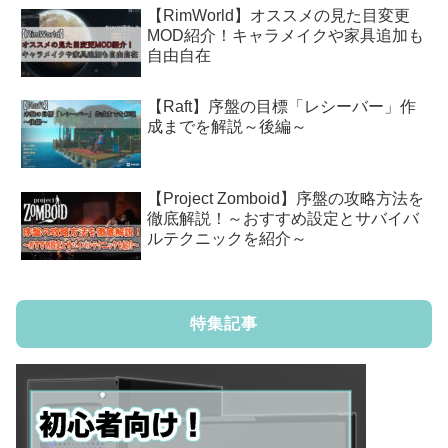
【RimWorld】オススメの見た目変更
MOD紹介！キャラメイクや家具追加も
自由自在
【Raft】序盤の目標「レシーバー」作
成までを解説～後編～
【Project Zomboid】序盤の攻略方法を
徹底解説！～おすすめ設定とサバイバ
ルテクニックを紹介～
特集記事