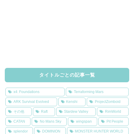
タイトルごとの記事一覧
x4: Foundations
Terraforming Mars
ARK Survival Evolved
Kenshi
ProjectZomboid
その他
Raft
Stardew Valley
RimWorld
CATAN
No Mans Sky
wingspan
Pit People
splendor
DOMINION
MONSTER HUNTER WORLD