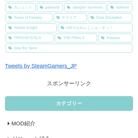
ガジェット
palworld
Vampire Survivors
Valheim
Tower of Fantasy
テラリア
Dark Deception
Hollow Knight
100％おれんじじゅ～すっ！
TRRA MYSTICA
THE FINALS
Ratopia
Slay the Spire
Tweets by SteamGamers_JP
スポンサーリンク
カテゴリー
MOD紹介