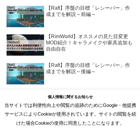
【Raft】序盤の目標「レシーバー」作
成までを解説～前編～
【RimWorld】オススメの見た目変更
MOD紹介！キャラメイクや家具追加も
自由自在
【Raft】序盤の目標「レシーバー」作
成までを解説～後編～
【Project Zomboid】序盤の攻略方法を
個人情報に関するお知らせ
徹底解説！～おすすめ設定とサバイバ
当サイトでは利便性向上や閲覧の追跡のためにGoogle・他提携
ルテクニックを紹介～
サービスによりCookieが使用されています。サイトの閲覧を続
けた場合Cookieの使用に同意したことになります。
特集記事