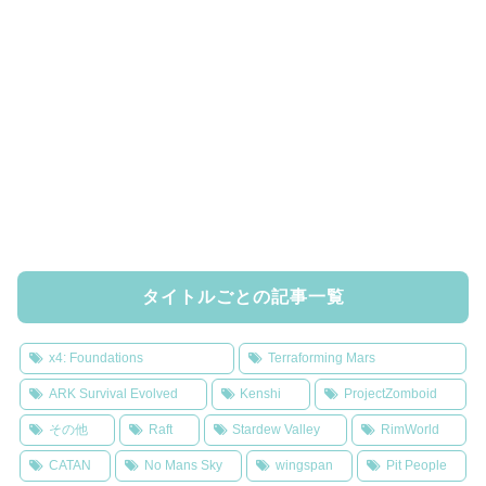
タイトルごとの記事一覧
x4: Foundations
Terraforming Mars
ARK Survival Evolved
Kenshi
ProjectZomboid
その他
Raft
Stardew Valley
RimWorld
CATAN
No Mans Sky
wingspan
Pit People