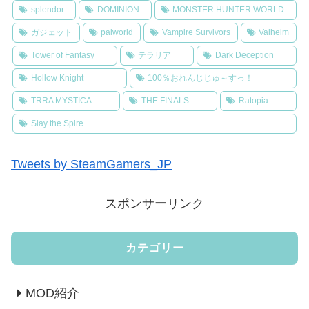
splendor
DOMINION
MONSTER HUNTER WORLD
ガジェット
palworld
Vampire Survivors
Valheim
Tower of Fantasy
テラリア
Dark Deception
Hollow Knight
100％おれんじじゅ～すっ！
TRRA MYSTICA
THE FINALS
Ratopia
Slay the Spire
Tweets by SteamGamers_JP
スポンサーリンク
カテゴリー
MOD紹介