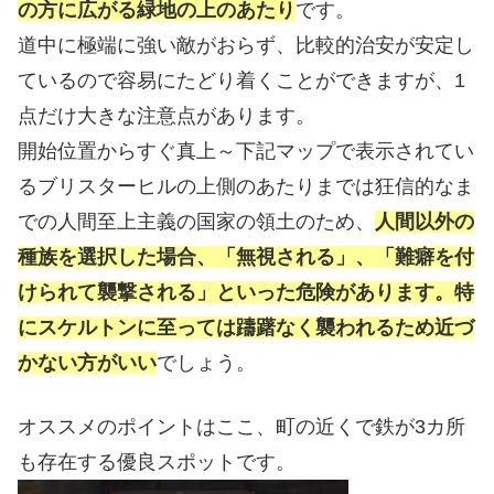
の方に広がる緑地の上のあたり
です。
道中に極端に強い敵がおらず、比較的治安が安定し
ているので容易にたどり着くことができますが、1
点だけ大きな注意点があります。
開始位置からすぐ真上～下記マップで表示されてい
るブリスターヒルの上側のあたりまでは狂信的なま
での人間至上主義の国家の領土のため、
人間以外の
種族を選択した場合、「無視される」、「難癖を付
けられて襲撃される」といった危険があります。特
にスケルトンに至っては躊躇なく襲われるため近づ
かない方がいい
でしょう。
オススメのポイントはここ、町の近くで鉄が3カ所
も存在する優良スポットです。