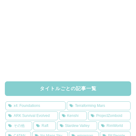
タイトルごとの記事一覧
x4: Foundations
Terraforming Mars
ARK Survival Evolved
Kenshi
ProjectZomboid
その他
Raft
Stardew Valley
RimWorld
CATAN
No Mans Sky
wingspan
Pit People