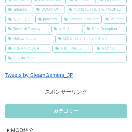
splendor
DOMINION
MONSTER HUNTER WORLD
ガジェット
palworld
Vampire Survivors
Valheim
Tower of Fantasy
テラリア
Dark Deception
Hollow Knight
100％おれんじじゅ～すっ！
TRRA MYSTICA
THE FINALS
Ratopia
Slay the Spire
Tweets by SteamGamers_JP
スポンサーリンク
カテゴリー
MOD紹介