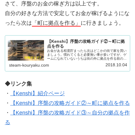
さて、序盤のお金の稼ぎ方は以上です。
自分の好きな方法で安定してお金が稼げるようにな
ったら次は
「町に拠点を作る」
に行きましょう。
【Kenshi】序盤の攻略ガイド②～町に拠
点を作る
お金がある程度貯まったら次はどこかの街で家を買い
ましょう。慣れてくると必要無い事が多いですが、ゲ
ームになれていないうちは街の外に拠点を作る前の準
備として街に家を買って拠点として、巣立ちの準備す
2018.10.04
steam-kouryaku.com
ることをオススメします。街に拠点を作るメリット
街...
◆リンク集
・
【Kenshi】紹介ページ
・
【Kenshi】序盤の攻略ガイド②～町に拠点を作る
・
【Kenshi】序盤の攻略ガイド③～自分の拠点を作
る